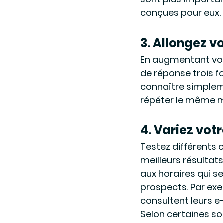
conçues pour eux.
3. Allongez v
En augmentant vot
de réponse trois fo
connaître simpleme
répéter le même 
4. Variez votr
Testez différents 
meilleurs résultats
aux horaires qui s
prospects. Par ex
consultent leurs e
Selon certaines so