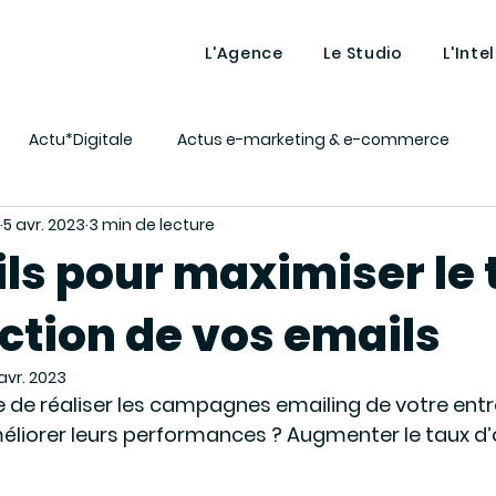
L'Agence
Le Studio
L'Inte
Actu*Digitale
Actus e-marketing & e-commerce
5 avr. 2023
3 min de lecture
ing
Lexique - Définitions
MAGENTO
Market vous 
ils pour maximiser le
action de vos emails
nt
Tutos décalés
Intelligence artificielle
 avr. 2023
 de réaliser les campagnes emailing de votre entre
éliorer leurs performances ? Augmenter le taux d’