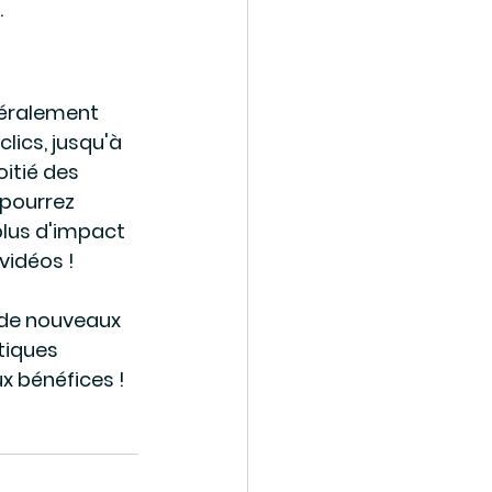
.
néralement 
ics, jusqu'à 
itié des 
pourrez 
lus d'impact 
vidéos !
 de nouveaux 
tiques 
x bénéfices ! 