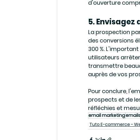
d'ouverture compri
5. Envisagez 
La prospection par
des conversions él
300 %. L'important 
utilisateurs arrêt
transmettre beauc
auprès de vos pros
Pour conclure, l'e
prospects et de les
réfléchies et mesu
email marketing
email
Tuto E-commerce - W