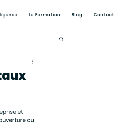
lligence
La Formation
Blog
Contact
répond
 taux
prise et 
ouverture ou 