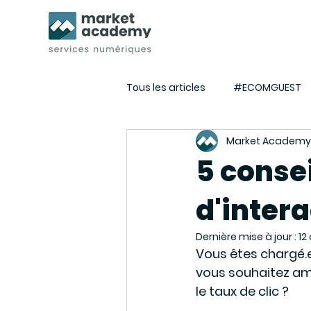
Tous les articles
#ECOMGUEST
Market Academy
Tuto E-commerce - Webmarket
5 conse
d'inter
Actualités de l'agence
Eve
Dernière mise à jour :
12
Vous êtes chargé.e
vous souhaitez am
le taux de clic ? 