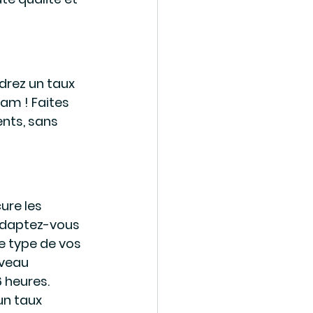
rez un taux 
am ! Faites 
nts, sans 
ure les 
 Adaptez-vous 
e type de vos 
veau 
 heures. 
n taux 