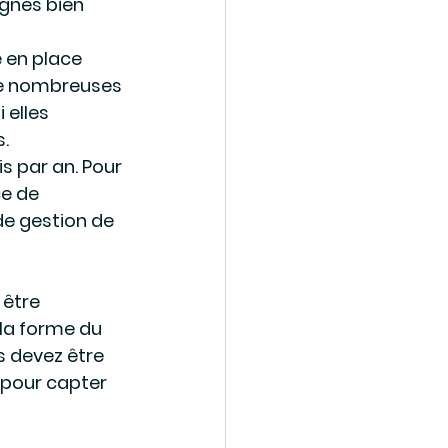
gnes bien 
 en place 
de nombreuses 
 elles 
. 
s par an. Pour 
e de 
de gestion de 
 être 
la forme du 
 devez être 
 pour capter 