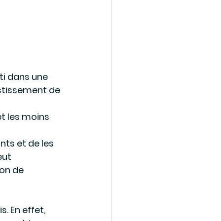
ti dans une 
stissement de 
t les moins 
ts et de les 
eut 
ion de 
. En effet, 