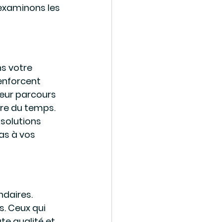
 examinons les 
s votre 
nforcent 
eur parcours 
dre du temps. 
 solutions 
as à vos 
ndaires. 
. Ceux qui 
e qualité et 