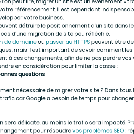
l’on peut lire, migrer un site est un événement « t
votre référencement. Il est cependant indispensable
velopper votre business.
euvent détruire le positionnement d’un site dans le
 cas d’une migration de site peu réfléchie.
m de domaine
 ou 
passer au HTTPS
 peuvent être de
ques, mais il est important de savoir comment les
nt à ces changements, afin de ne pas perdre vos v
rendre en considération pour limiter la casse :
 bonnes questions
aiment nécessaire de migrer votre site ? Dans tous le
 trafic car Google a besoin de temps pour changer 
n sera délicate, au moins le trafic sera impacté. Pro
changement pour résoudre 
vos problèmes SEO
 : r