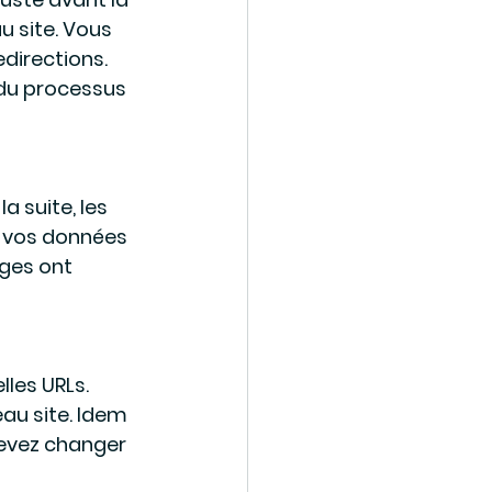
u site. Vous 
edirections. 
du processus 
la suite, les 
z vos données 
ges ont 
les URLs. 
au site. Idem 
devez changer 