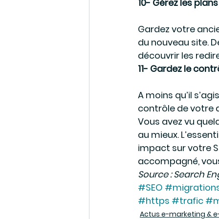
10- Gérez les plans
Gardez votre ancie
du nouveau site. De
découvrir les redi
11- Gardez le cont
A moins qu’il s’agi
contrôle de votre 
Vous avez vu quelq
au mieux. L’essent
impact sur votre SE
accompagné, vous 
Source : Search En
#SEO
#migrations
#https
#trafic
#m
Actus e-marketing &