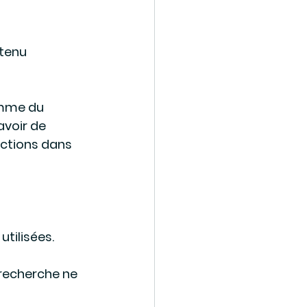
tenu 
omme du 
avoir de 
ctions dans 
tilisées.
 recherche ne 