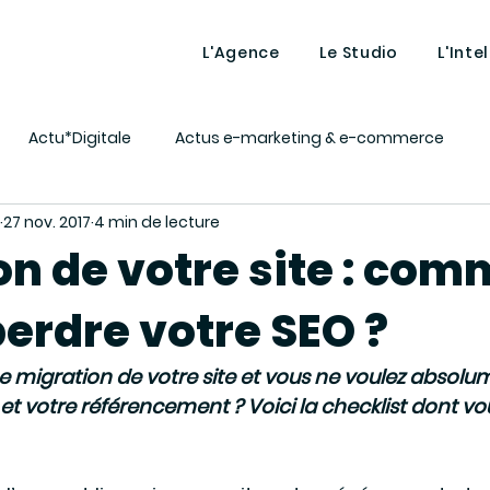
L'Agence
Le Studio
L'Inte
Actu*Digitale
Actus e-marketing & e-commerce
27 nov. 2017
4 min de lecture
ing
Lexique - Définitions
MAGENTO
Market vous 
on de votre site : co
perdre votre SEO ?
nt
Tutos décalés
Intelligence artificielle
 migration de votre site et vous ne voulez absolu
 et votre référencement ? Voici la checklist dont vo