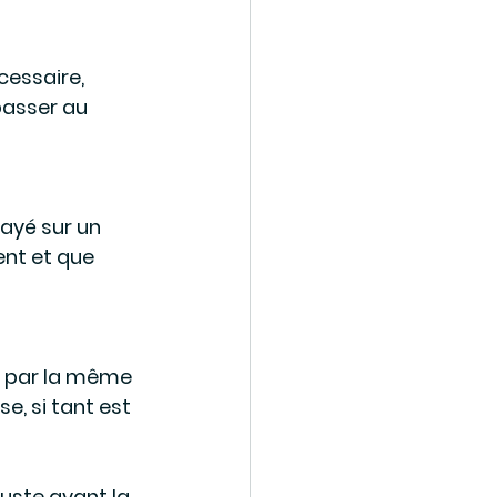
essaire, 
passer au 
ayé sur un 
ent et que 
es par la même 
e, si tant est 
uste avant la 