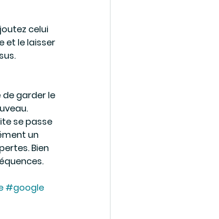
outez celui 
et le laisser 
sus.
 de garder le 
ouveau.
ite se passe 
cément un 
pertes. Bien 
séquences.
e
#google