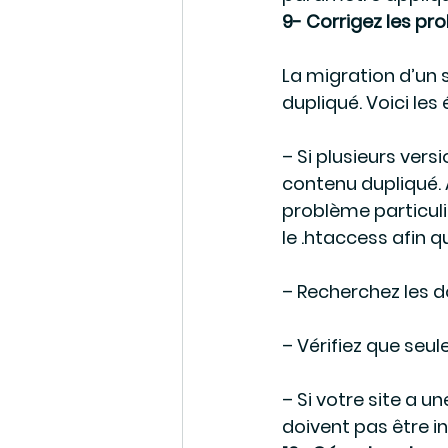
9- Corrigez les p
La migration d’un 
dupliqué. Voici les 
– Si plusieurs ver
contenu dupliqué. A
problème particuli
le .htaccess afin q
– Recherchez les d
– Vérifiez que seu
– Si votre site a u
doivent pas être i