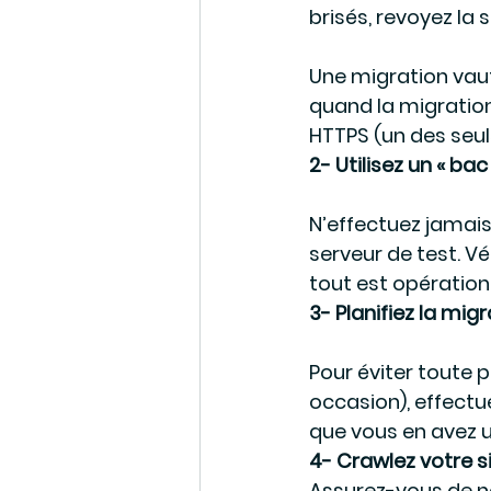
brisés, revoyez la 
Une migration vau
quand la migration
HTTPS (un des seuls
2- Utilisez un « bac
N’effectuez jamais
serveur de test. V
tout est opération
3- Planifiez la mig
Pour éviter toute 
occasion), effectue
que vous en avez u
4- Crawlez votre s
Assurez-vous de ne