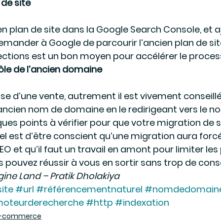
 de site
n plan de site dans la Google Search Console, et aj
mander à Google de parcourir l’ancien plan de site 
rections est un bon moyen pour accélérer le proces
rôle de l’ancien domaine
sse d’une vente, autrement il est vivement conseillé
ancien nom de domaine en le redirigeant vers le n
ues points à vérifier pour que votre migration de s
iel est d’être conscient qu’une migration aura for
O et qu’il faut un travail en amont pour limiter les 
pouvez réussir à vous en sortir sans trop de con
gine Land – Pratik Dholakiya
ite
#url
#référencementnaturel
#nomdedomain
oteurderecherche
#http
#indexation
 e-commerce