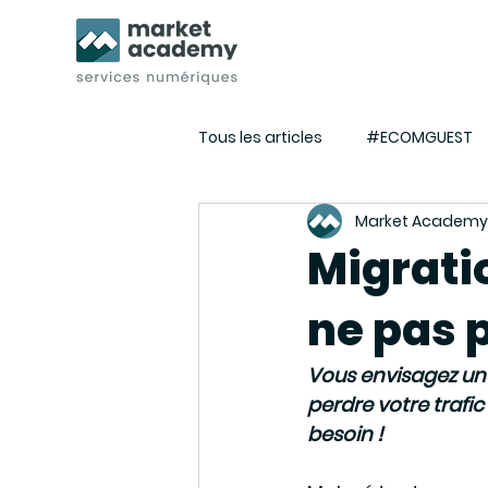
Tous les articles
#ECOMGUEST
Market Academy
Tuto E-commerce - Webmarket
Migrati
ne pas 
Actualités de l'agence
Eve
Vous envisagez une
perdre votre trafic
besoin !