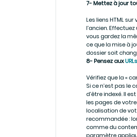
7- Mettez à jour to
Les liens HTML sur 
l’ancien. Effectue
vous gardez la mêm
ce que la mise à j
dossier soit chang
8- Pensez aux 
URLs
Vérifiez que la « ca
Si ce n’est pas le
d’être indexé. Il es
les pages de votre 
localisation de vot
recommandée : lors
comme du contenu d
paramètre appliqu