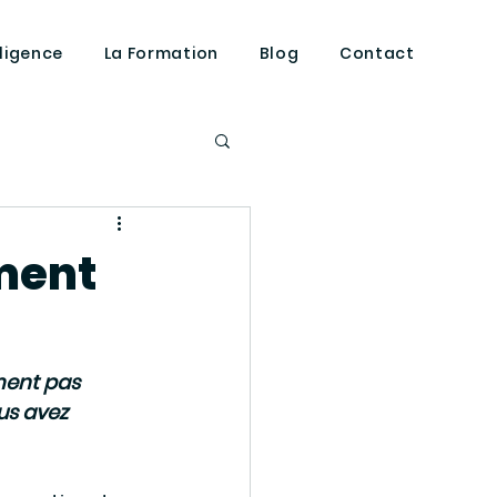
lligence
La Formation
Blog
Contact
répond
mment
ment pas 
us avez 