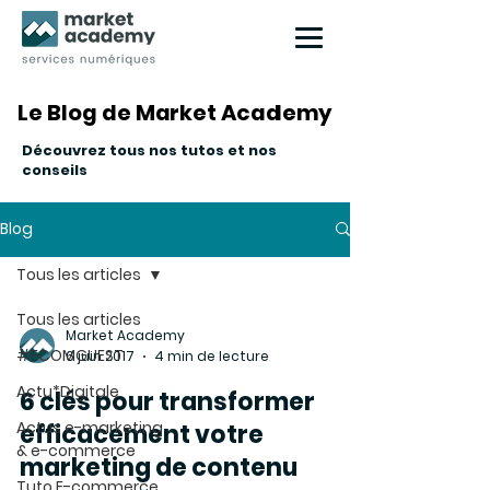
Le Blog de Market Academy
Le Blog de Market Academy
Découvrez tous nos tutos et nos
conseils
Blog
Tous les articles
Tous les articles
Market Academy
#ECOMGUEST
6 juin 2017
4 min de lecture
Actu*Digitale
6 clés pour transformer
Actus e-marketing
efficacement votre
& e-commerce
marketing de contenu
Tuto E-commerce