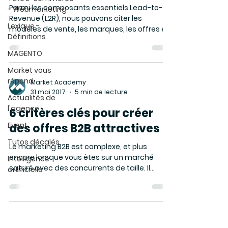
Parmi les composants essentiels Lead-to-
- Webmarketing
Revenue (L2R), nous pouvons citer les
Lexique -
modèles de vente, les marques, les offres et
Définitions
les processus....
MAGENTO
Market vous
répond
Market Academy
31 mai 2017
5 min de lecture
Actualités de
l'agence
6 critères clés pour créer
Event
des offres B2B attractives
Tutos décalés
Le marketing B2B est complexe, et plus
encore lorsque vous êtes sur un marché
Intelligence
saturé avec des concurrents de taille. Il
artificielle
existe toutefois...