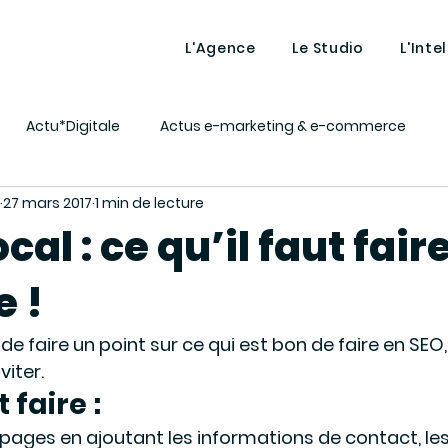
L'Agence
Le Studio
L'Inte
Actu*Digitale
Actus e-marketing & e-commerce
27 mars 2017
1 min de lecture
ing
Lexique - Définitions
MAGENTO
Market vous 
cal : ce qu’il faut fair
e !
nt
Tutos décalés
Intelligence artificielle
e faire un point sur ce qui est bon de faire en SEO, e
iter.
 faire :
pages en ajoutant les informations de contact, le