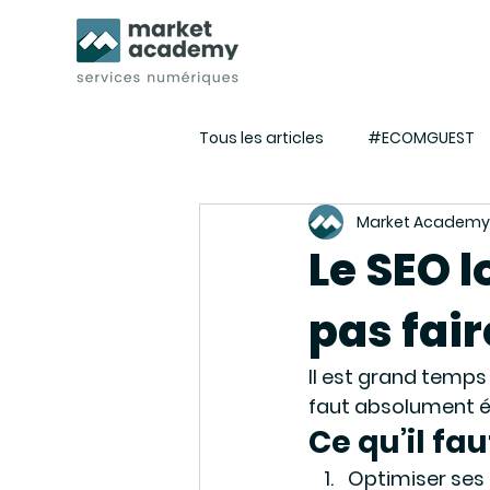
Tous les articles
#ECOMGUEST
Market Academy
Tuto E-commerce - Webmarket
Le SEO lo
pas fair
Actualités de l'agence
Eve
Il est grand temps d
faut absolument év
Ce qu’il faut
Optimiser ses 