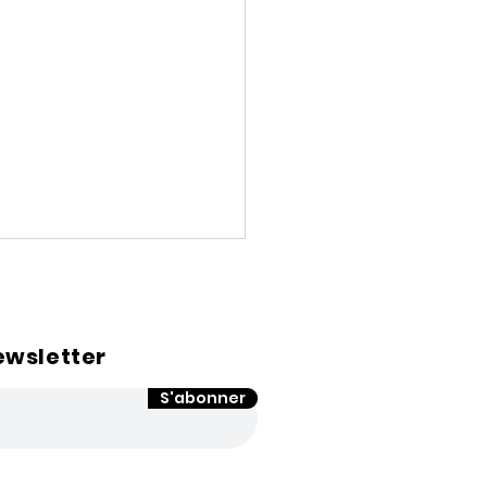
ewsletter
S'abonner
ffres e-commerce
e trimestre 2020 :