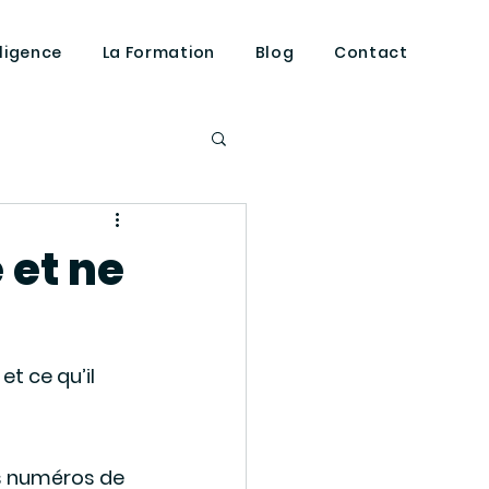
lligence
La Formation
Blog
Contact
répond
e et ne
t ce qu’il 
s numéros de 