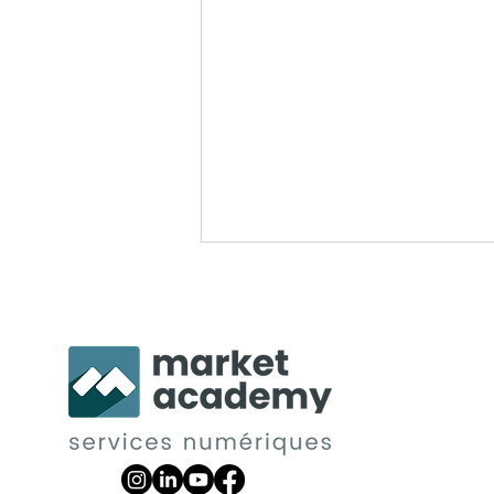
Les meilleures pratiques
pour écrire un article de