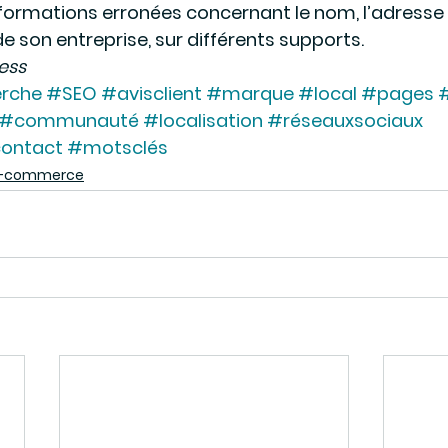
nformations erronées concernant le nom, l’adresse 
e son entreprise, sur différents supports.
ess
rche
#SEO
#avisclient
#marque
#local
#pages
#
#communauté
#localisation
#réseauxsociaux
contact
#motsclés
 e-commerce