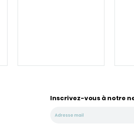
Inscrivez-vous à notre n
Google Analytics 4 : Les
Chi
principales nouveautés
2èm