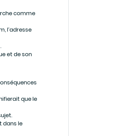
herche comme 
m, l’adresse 
.
e et de son 
 conséquences 
fierait que le 
ujet.
 dans le 