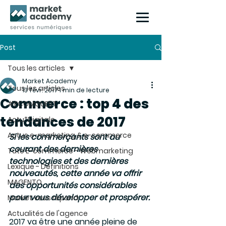
Post
Tous les articles
Market Academy
Tous les articles
13 févr. 2017
1 min de lecture
Commerce : top 4 des
#ECOMGUEST
tendances de 2017
Actu*Digitale
Actus e-marketing & e-commerce
Si les commerçants sont au 
courant des dernières 
Tuto E-commerce - Webmarketing
technologies et des dernières 
Lexique - Définitions
nouveautés, cette année va offrir 
MAGENTO
des opportunités considérables 
pour vous développer et prospérer.
Market vous répond
Actualités de l'agence
2017 va être une année pleine de 