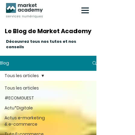
Le Blog de Market Academy
Le Blog de Market Academy
Découvrez tous nos tutos et nos
conseils
Blog
Tous les articles
Tous les articles
#ECOMGUEST
Actu*Digitale
Actus e-marketing
& e-commerce
Tuto E-commerce