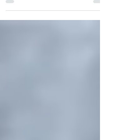
missions qui visent à promouvoir, rendre
visible, engager et animer votre
communication globale sur...