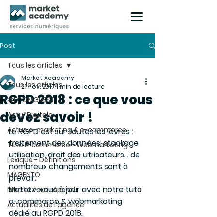
Post
Tous les articles
Market Academy
Tous les articles
21 nov. 2017
1 min de lecture
RGPD 2018 : ce que vous
#ECOMGUEST
devez savoir !
Actu*Digitale
Actus e-marketing & e-commerce
Le RGPD est sur toutes les lèvres : 
traitement des données, stockage, 
Tuto E-commerce - Webmarketing
utilisation, droit des utilisateurs… de 
Lexique - Définitions
nombreux changements sont à 
MAGENTO
prévoir.
Mettez-vous à jour avec notre tuto 
Market vous répond
e-commerce & webmarketing 
Actualités de l'agence
dédié au RGPD 2018.