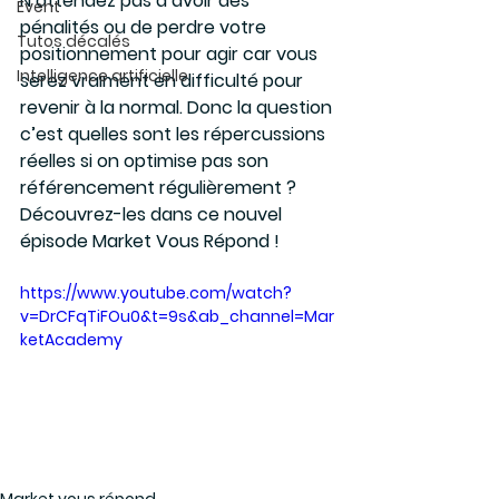
N’attendez pas d’avoir des 
Event
pénalités ou de perdre votre 
Tutos décalés
positionnement pour agir car vous 
Intelligence artificielle
serez vraiment en difficulté pour 
revenir à la normal. Donc la question 
c’est quelles sont les répercussions 
réelles si on optimise pas son 
référencement régulièrement ? 
Découvrez-les dans ce nouvel 
épisode Market Vous Répond !
https://www.youtube.com/watch?
v=DrCFqTiFOu0&t=9s&ab_channel=Mar
ketAcademy
Market vous répond