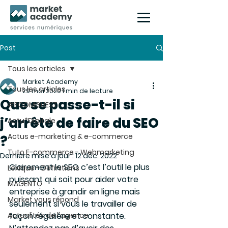
Post
Tous les articles
Market Academy
Tous les articles
29 mai 2020
1 min de lecture
Que se passe-t-il si
#ECOMGUEST
j’arrête de faire du SEO
Actu*Digitale
Actus e-marketing & e-commerce
?
Tuto E-commerce - Webmarketing
Dernière mise à jour :
12 déc. 2022
Clairement le SEO c’est l’outil le plus 
Lexique - Définitions
puissant qui soit pour aider votre 
MAGENTO
entreprise à grandir en ligne mais 
Market vous répond
seulement si vous le travailler de 
Actualités de l'agence
façon régulière et constante. 