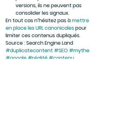
versions, ils ne peuvent pas 
consolider les signaux.
En tout cas n’hésitez pas à 
mettre 
en place les URL canonicales
 pour 
limiter ces contenus dupliqués.
Source : Search Engine Land
#duplicatecontent
#SEO
#mythe
#google
#réalité
#contenu
Actus e-marketing & e-commerce
Voir tout
Posts récents