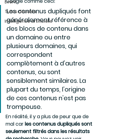
Google comme ceci:
Event
Les contenus dupliqués font 
Tutos décalés
généralement référence à 
Intelligence artificielle
des blocs de contenu dans 
un domaine ou entre 
plusieurs domaines, qui 
correspondent 
complètement à d’autres 
contenus, ou sont 
sensiblement similaires. La 
plupart du temps, l’origine 
de ces contenus n’est pas 
trompeuse.
En réalité, il y a plus de peur que de 
mal car 
les contenus dupliqués sont 
seulement filtrés dans les résultats 
de recherche
. Vous pouvez voir 