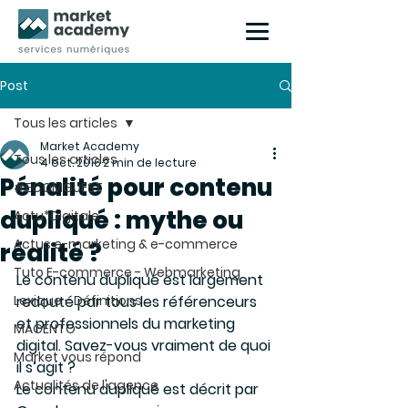
Post
Tous les articles
Market Academy
Tous les articles
4 oct. 2016
2 min de lecture
Pénalité pour contenu
#ECOMGUEST
dupliqué : mythe ou
Actu*Digitale
Actus e-marketing & e-commerce
réalité ?
Tuto E-commerce - Webmarketing
Le contenu dupliqué est largement 
Lexique - Définitions
redouté par tous les référenceurs 
et professionnels du marketing 
MAGENTO
digital. Savez-vous vraiment de quoi 
Market vous répond
il s’agit ?
Actualités de l'agence
Le contenu dupliqué est décrit par 