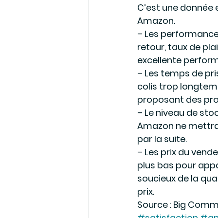
C’est une donnée
Amazon.
– Les performances 
retour, taux de pl
excellente perfor
– Les temps de pri
colis trop longte
proposant des prod
– Le niveau de stoc
Amazon ne mettra p
par la suite.
– Les prix du vende
plus bas pour appa
soucieux de la qual
prix.
Source : Big Comm
#satisfaction
#a