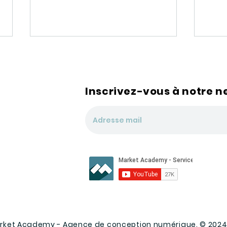
Inscrivez-vous à notre n
Google Analytics 4 : Les
Chi
principales nouveautés
2èm
25,9
chif
rket Academy - Agence de conception numérique. © 2024 -