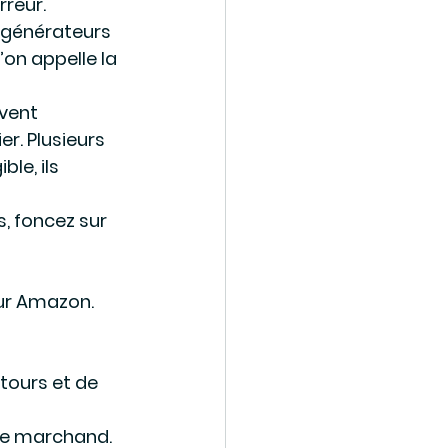
reur.
 générateurs 
on appelle la 
vent 
. Plusieurs 
le, ils 
, foncez sur 
sur Amazon.
 
ours et de 
 le marchand. 