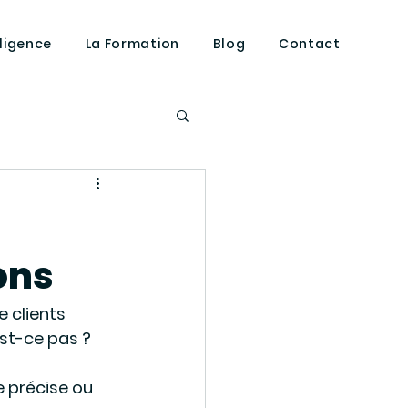
lligence
La Formation
Blog
Contact
répond
ons
 clients 
st-ce pas ?
 précise ou 