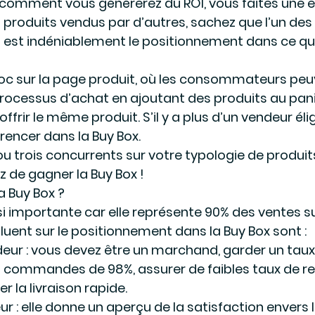
omment vous générerez du ROI, vous faites une er
 produits vendus par d’autres, sachez que l’un des
est indéniablement le positionnement dans ce qu’
bloc sur la page produit, où les consommateurs peu
cessus d’achat en ajoutant des produits au panier
rir le même produit. S’il y a plus d’un vendeur éligib
encer dans la Buy Box.
u trois concurrents sur votre typologie de produits
 de gagner la Buy Box !
a Buy Box ?
si importante car elle représente 90% des ventes 
fluent sur le positionnement dans la Buy Box sont :
deur : vous devez être un marchand, garder un taux
 commandes de 98%, assurer de faibles taux de ret
r la livraison rapide.
ur : elle donne un aperçu de la satisfaction envers