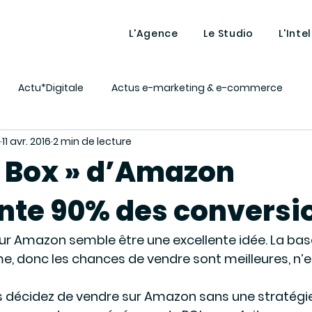
L'Agence
Le Studio
L'Inte
Actu*Digitale
Actus e-marketing & e-commerce
11 avr. 2016
2 min de lecture
ing
Lexique - Définitions
MAGENTO
Market vous 
y Box » d’Amazon
nte 90% des conversi
nt
Tutos décalés
Intelligence artificielle
ur Amazon semble être une excellente idée. La base
, donc les chances de vendre sont meilleures, n’e
s décidez de vendre sur Amazon sans une stratégie