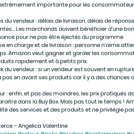
 extrêmement importante pour les consommateurs
du vendeur : délais de livraison, délais de réponse
aintes… Les marchands doivent bénéficier d’une bon
mance pour ne pas être éjectés du programme.
se en charge et de livraison : personne n’aime atte
mps. Amazon veut gagner et garder les consommat
uits rapidement et à petits prix.
k du vendeur : si un vendeur est souvent en rupture
as en avant ses produits car il y a des chances 
ur : enfin, et pas des moindres, les prix pratiqués do
raitre dans la Buy Box. Mais pas tout le temps ! A
ité des services et des produits et ne privilégie pa
erce – Angelica Valentine
mazon
#retour
#note
#buybox
#performance
#v