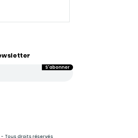
ewsletter
S'abonner
ffres e-commerce
e trimestre 2020 :
 milliards d’euros de
fre d’affaires
 Tous droits réservés