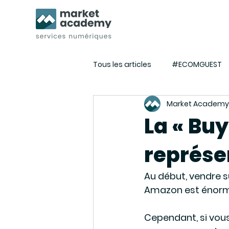
Tous les articles
#ECOMGUEST
Market Academy
Tuto E-commerce - Webmarket
La « Bu
représe
Actualités de l'agence
Eve
Au début, vendre s
Amazon est énorme
Cependant, si vou