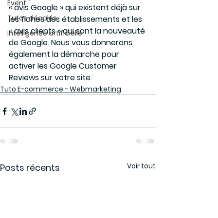
Event
« avis Google » qui existent déjà sur 
Tutos décalés
les fiches des établissements et les 
« avis clients » qui sont la nouveauté 
Intelligence artificielle
de Google. Nous vous donnerons 
également la démarche pour 
activer les Google Customer 
Reviews sur votre site.
Tuto E-commerce - Webmarketing
Voir tout
Posts récents