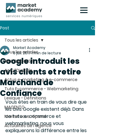
Post
Tous les articles
Market Academy
Tous les articles
6 juil. 2017
1 min de lecture
Google introduit les
#ECOMGUEST
avis clients et retire
Actu*Digitale
Actus e-marketing & e-commerce
Marchand de
Tuto E-commerce - Webmarketing
Confiance
Lexique - Définitions
Vous êtes en train de vous dire que 
MAGENTO
les avis Google existent déjà. Dans 
ce tuto e-commerce et 
Market vous répond
webmarketing, nous vous 
Actualités de l'agence
expliquerons la différence entre les 