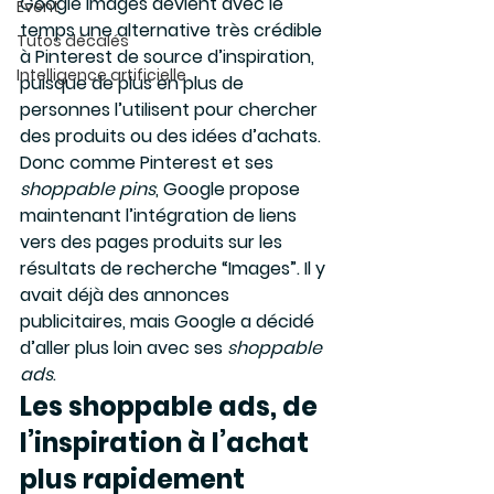
Google Images devient avec le 
Event
temps une alternative très crédible 
Tutos décalés
à Pinterest de source d’inspiration, 
Intelligence artificielle
puisque de plus en plus de 
personnes l’utilisent pour chercher 
des produits ou des idées d’achats.
Donc comme Pinterest et ses 
shoppable pins
, Google propose 
maintenant l’intégration de liens 
vers des pages produits sur les 
résultats de recherche “Images”. Il y 
avait déjà des annonces 
publicitaires, mais Google a décidé 
d’aller plus loin avec ses 
shoppable 
ads
.
Les shoppable ads, de 
l’inspiration à l’achat 
plus rapidement