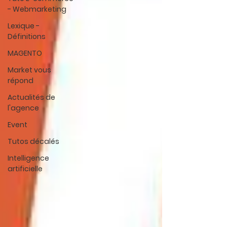
- Webmarketing
Lexique -
Définitions
MAGENTO
Market vous
répond
Actualités de
l'agence
Event
Tutos décalés
Intelligence
artificielle