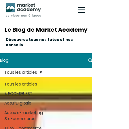
Le Blog de Market Academy
Le Blog de Market Academy
Découvrez tous nos tutos et nos
conseils
Blog
Tous les articles
Tous les articles
#ECOMGUEST
Actu*Digitale
Actus e-marketing
& e-commerce
Tuto E-commerce