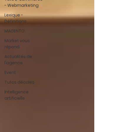
- Webmarketing
Lexique -
Définitions
MAGENTO
Market vous
répond
Actualités de
l'agence
Event
Tutos décalés
Intelligence
artificielle