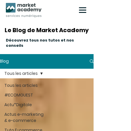
Le Blog de Market Academy
Le Blog de Market Academy
Découvrez tous nos tutos et nos
conseils
Blog
Tous les articles
Tous les articles
#ECOMGUEST
Actu*Digitale
Actus e-marketing
& e-commerce
Tuto E-commerce