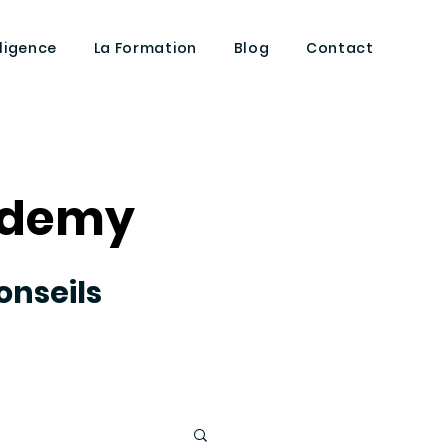
lligence
La Formation
Blog
Contact
cademy
cademy
onseils