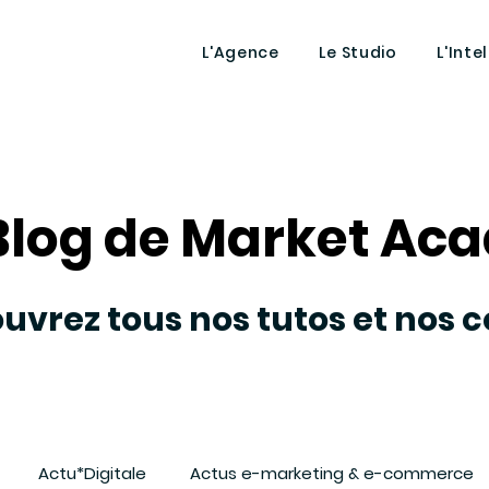
L'Agence
Le Studio
L'Inte
Blog de Market A
Blog de Market A
uvrez tous nos tutos et nos c
Actu*Digitale
Actus e-marketing & e-commerce