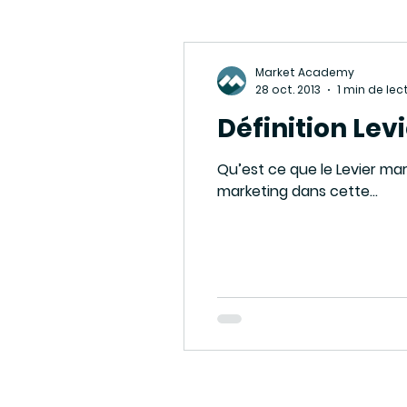
Tuto E-commerce - Webmark
Market Academy
28 oct. 2013
1 min de lec
Définition Lev
Actualités de l'agence
Ev
Qu’est ce que le Levier marketing ? Que
marketing dans cette...